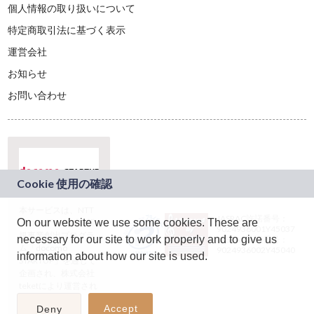
個人情報の取り扱いについて
特定商取引法に基づく表示
運営会社
お知らせ
お問い合わせ
本サービスは、NTT
JASRAC許諾番号：
On our website we use some cookies. These are
ドコモグループの新
9024936001Y45037
規事業創出プログラ
necessary for our site to work properly and to give us
JASRAC許諾番号：
ム「docomo
9024936002Y45040
information about how our site is used.
STARTUP」を通じて
企画され、株式会社
teketにより運営され
ています。
Accept
Deny