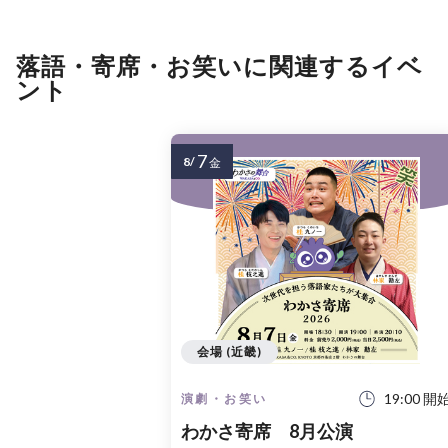
落語・寄席・お笑いに関連するイベ
ント
7
8/
金
会場 (近畿)
19:00 開
演劇・お笑い
わかさ寄席 8月公演