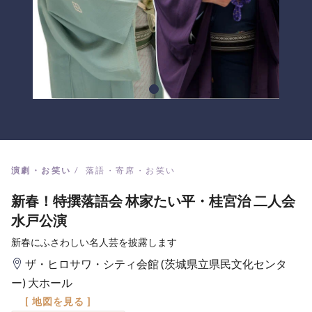
演劇・お笑い
落語・寄席・お笑い
新春！特撰落語会 林家たい平・桂宮治 二人会
水戸公演
新春にふさわしい名人芸を披露します
ザ・ヒロサワ・シティ会館 (茨城県立県民文化センタ
ー) 大ホール
[ 地図を見る ]