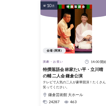
10
8/
月
会場 (関東)
14:00 開
演劇・お笑い
特撰落語会 林家たい平・立川晴
の輔 二人会 鎌倉公演
テレビで人気の二人が豪華競演！たくさん
笑ってください。
鎌倉芸術館 大ホール
24287
463