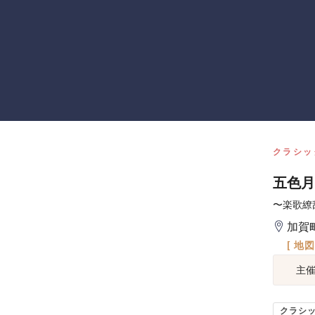
クラシッ
五色月
〜楽歌繚
加賀
[ 地
主
クラシ