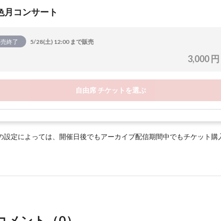
色月コンサート
販売終了
5/28(土) 12:00 まで販売
3,000 円
自由席 チケットを選ぶ
の設定によっては、開催日後でもアーカイブ配信期間中でもチケット購
コメント（
0
）