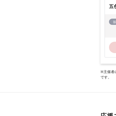
五
※主催者
です。
応援