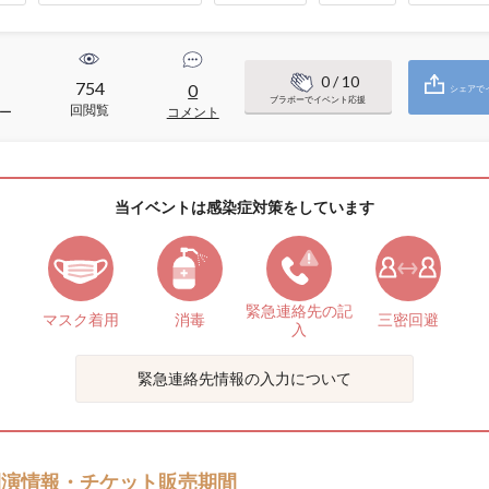
0
/ 10
754
0
シェアで
ブラボーでイベント応援
回閲覧
ー
コメント
当イベントは感染症対策をしています
緊急連絡先の
記
マスク着用
消毒
三密回避
入
緊急連絡先情報の入力について
開演情報・チケット販売期間