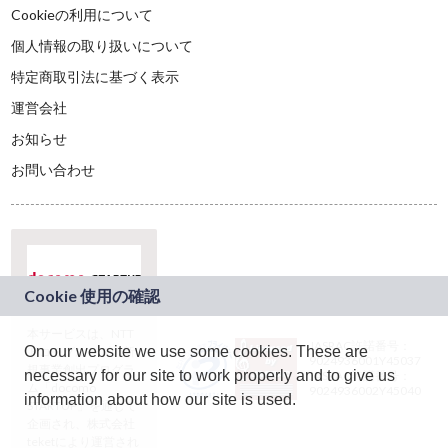
Cookieの利用について
個人情報の取り扱いについて
特定商取引法に基づく表示
運営会社
お知らせ
お問い合わせ
本サービスは、NTT
JASRAC許諾番号：
On our website we use some cookies. These are
ドコモグループの新
9024936001Y45037
規事業創出プログラ
necessary for our site to work properly and to give us
JASRAC許諾番号：
ム「docomo
9024936002Y45040
information about how our site is used.
STARTUP」を通じて
企画され、株式会社
teketにより運営され