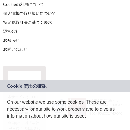
Cookieの利用について
個人情報の取り扱いについて
特定商取引法に基づく表示
運営会社
お知らせ
お問い合わせ
本サービスは、NTT
JASRAC許諾番号：
On our website we use some cookies. These are
ドコモグループの新
9024936001Y45037
規事業創出プログラ
necessary for our site to work properly and to give us
JASRAC許諾番号：
ム「docomo
9024936002Y45040
information about how our site is used.
STARTUP」を通じて
企画され、株式会社
teketにより運営され