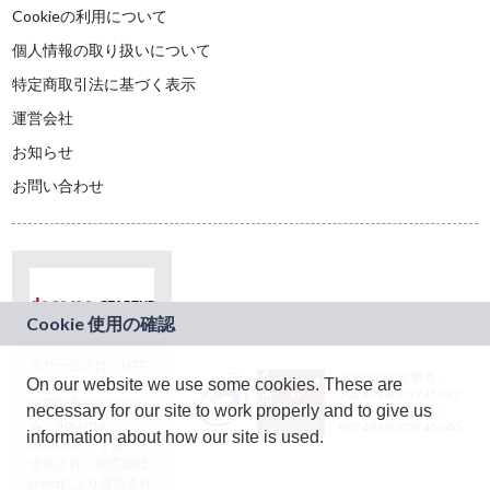
Cookieの利用について
個人情報の取り扱いについて
特定商取引法に基づく表示
運営会社
お知らせ
お問い合わせ
本サービスは、NTT
JASRAC許諾番号：
On our website we use some cookies. These are
ドコモグループの新
9024936001Y45037
規事業創出プログラ
necessary for our site to work properly and to give us
JASRAC許諾番号：
ム「docomo
9024936002Y45040
information about how our site is used.
STARTUP」を通じて
企画され、株式会社
teketにより運営され