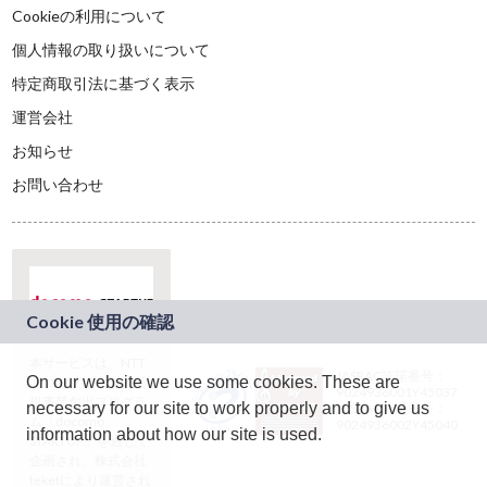
Cookieの利用について
個人情報の取り扱いについて
特定商取引法に基づく表示
運営会社
お知らせ
お問い合わせ
本サービスは、NTT
JASRAC許諾番号：
On our website we use some cookies. These are
ドコモグループの新
9024936001Y45037
規事業創出プログラ
necessary for our site to work properly and to give us
JASRAC許諾番号：
ム「docomo
9024936002Y45040
information about how our site is used.
STARTUP」を通じて
企画され、株式会社
teketにより運営され