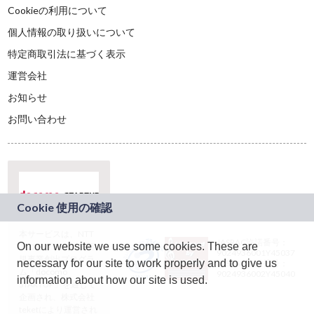
Cookieの利用について
個人情報の取り扱いについて
特定商取引法に基づく表示
運営会社
お知らせ
お問い合わせ
本サービスは、NTT
JASRAC許諾番号：
On our website we use some cookies. These are
ドコモグループの新
9024936001Y45037
規事業創出プログラ
necessary for our site to work properly and to give us
JASRAC許諾番号：
ム「docomo
9024936002Y45040
information about how our site is used.
STARTUP」を通じて
企画され、株式会社
teketにより運営され