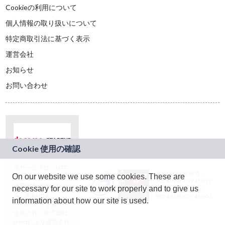
Cookieの利用について
個人情報の取り扱いについて
特定商取引法に基づく表示
運営会社
お知らせ
お問い合わせ
本サービスは、NTT
JASRAC許諾番号：
On our website we use some cookies. These are
ドコモグループの新
9024936001Y45037
規事業創出プログラ
necessary for our site to work properly and to give us
JASRAC許諾番号：
ム「docomo
9024936002Y45040
information about how our site is used.
STARTUP」を通じて
企画され、株式会社
teketにより運営され