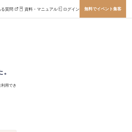
無料でイベント集客
ある質問
資料・マニュアル
ログイン
た。
在利用でき