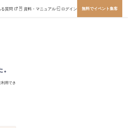
無料でイベント集客
ある質問
資料・マニュアル
ログイン
た。
在利用でき