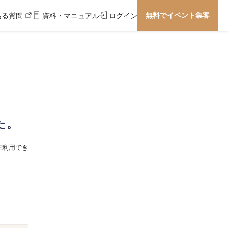
無料でイベント集客
ある質問
資料・マニュアル
ログイン
た。
在利用でき