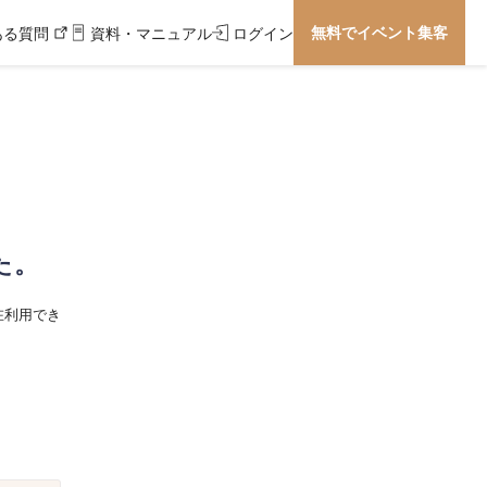
無料でイベント集客
ある質問
資料・マニュアル
ログイン
た。
在利用でき