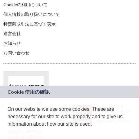
Cookieの利用について
個人情報の取り扱いについて
特定商取引法に基づく表示
運営会社
お知らせ
お問い合わせ
本サービスは、NTT
JASRAC許諾番号：
On our website we use some cookies. These are
ドコモグループの新
9024936001Y45037
規事業創出プログラ
necessary for our site to work properly and to give us
JASRAC許諾番号：
ム「docomo
9024936002Y45040
information about how our site is used.
STARTUP」を通じて
企画され、株式会社
teketにより運営され