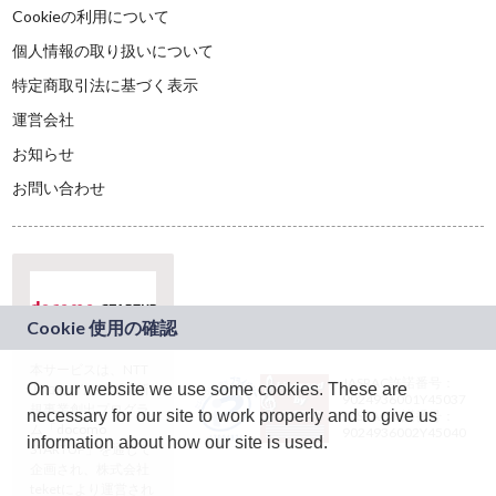
Cookieの利用について
個人情報の取り扱いについて
特定商取引法に基づく表示
運営会社
お知らせ
お問い合わせ
本サービスは、NTT
JASRAC許諾番号：
On our website we use some cookies. These are
ドコモグループの新
9024936001Y45037
規事業創出プログラ
necessary for our site to work properly and to give us
JASRAC許諾番号：
ム「docomo
9024936002Y45040
information about how our site is used.
STARTUP」を通じて
企画され、株式会社
teketにより運営され