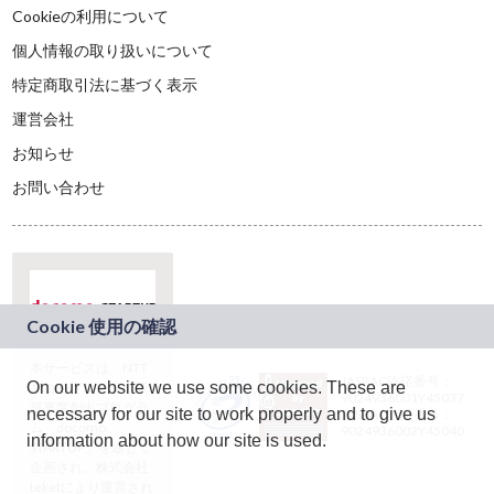
Cookieの利用について
個人情報の取り扱いについて
特定商取引法に基づく表示
運営会社
お知らせ
お問い合わせ
本サービスは、NTT
JASRAC許諾番号：
On our website we use some cookies. These are
ドコモグループの新
9024936001Y45037
規事業創出プログラ
necessary for our site to work properly and to give us
JASRAC許諾番号：
ム「docomo
9024936002Y45040
information about how our site is used.
STARTUP」を通じて
企画され、株式会社
teketにより運営され