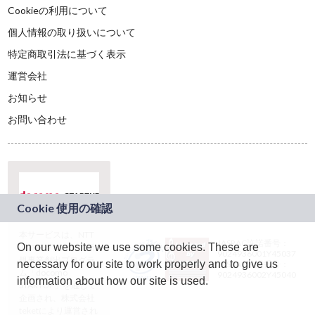
Cookieの利用について
個人情報の取り扱いについて
特定商取引法に基づく表示
運営会社
お知らせ
お問い合わせ
本サービスは、NTT
JASRAC許諾番号：
On our website we use some cookies. These are
ドコモグループの新
9024936001Y45037
規事業創出プログラ
necessary for our site to work properly and to give us
JASRAC許諾番号：
ム「docomo
9024936002Y45040
information about how our site is used.
STARTUP」を通じて
企画され、株式会社
teketにより運営され