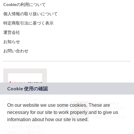
Cookieの利用について
個人情報の取り扱いについて
特定商取引法に基づく表示
運営会社
お知らせ
お問い合わせ
本サービスは、NTT
JASRAC許諾番号：
On our website we use some cookies. These are
ドコモグループの新
9024936001Y45037
規事業創出プログラ
necessary for our site to work properly and to give us
JASRAC許諾番号：
ム「docomo
9024936002Y45040
information about how our site is used.
STARTUP」を通じて
企画され、株式会社
teketにより運営され