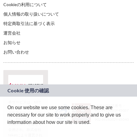
Cookieの利用について
個人情報の取り扱いについて
特定商取引法に基づく表示
運営会社
お知らせ
お問い合わせ
本サービスは、NTT
JASRAC許諾番号：
On our website we use some cookies. These are
ドコモグループの新
9024936001Y45037
規事業創出プログラ
necessary for our site to work properly and to give us
JASRAC許諾番号：
ム「docomo
9024936002Y45040
information about how our site is used.
STARTUP」を通じて
企画され、株式会社
teketにより運営され