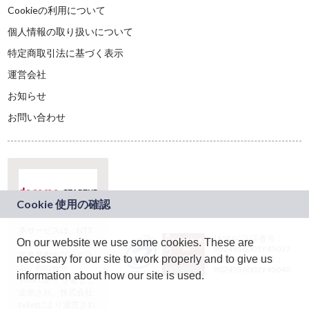
Cookieの利用について
個人情報の取り扱いについて
特定商取引法に基づく表示
運営会社
お知らせ
お問い合わせ
本サービスは、NTT
JASRAC許諾番号：
On our website we use some cookies. These are
ドコモグループの新
9024936001Y45037
規事業創出プログラ
necessary for our site to work properly and to give us
JASRAC許諾番号：
ム「docomo
9024936002Y45040
information about how our site is used.
STARTUP」を通じて
企画され、株式会社
teketにより運営され