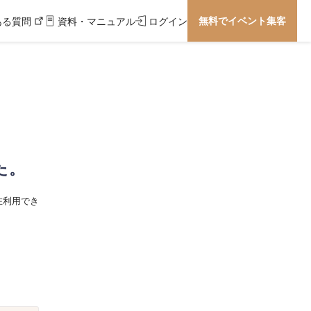
無料でイベント集客
ある質問
資料・マニュアル
ログイン
た。
在利用でき