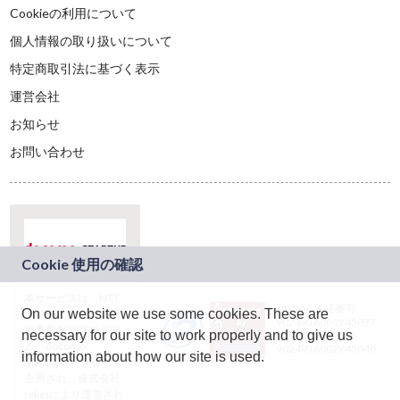
Cookieの利用について
個人情報の取り扱いについて
特定商取引法に基づく表示
運営会社
お知らせ
お問い合わせ
本サービスは、NTT
JASRAC許諾番号：
On our website we use some cookies. These are
ドコモグループの新
9024936001Y45037
規事業創出プログラ
necessary for our site to work properly and to give us
JASRAC許諾番号：
ム「docomo
9024936002Y45040
information about how our site is used.
STARTUP」を通じて
企画され、株式会社
teketにより運営され