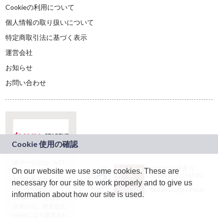
Cookieの利用について
個人情報の取り扱いについて
特定商取引法に基づく表示
運営会社
お知らせ
お問い合わせ
本サービスは、NTT
JASRAC許諾番号：
On our website we use some cookies. These are
ドコモグループの新
9024936001Y45037
規事業創出プログラ
necessary for our site to work properly and to give us
JASRAC許諾番号：
ム「docomo
9024936002Y45040
information about how our site is used.
STARTUP」を通じて
企画され、株式会社
teketにより運営され