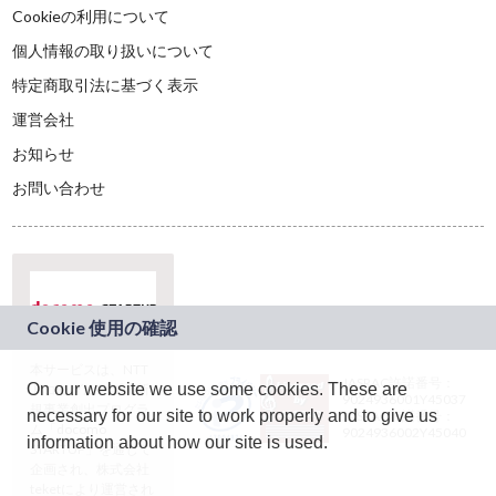
Cookieの利用について
個人情報の取り扱いについて
特定商取引法に基づく表示
運営会社
お知らせ
お問い合わせ
本サービスは、NTT
JASRAC許諾番号：
On our website we use some cookies. These are
ドコモグループの新
9024936001Y45037
規事業創出プログラ
necessary for our site to work properly and to give us
JASRAC許諾番号：
ム「docomo
9024936002Y45040
information about how our site is used.
STARTUP」を通じて
企画され、株式会社
teketにより運営され