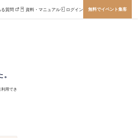
無料でイベント集客
ある質問
資料・マニュアル
ログイン
た。
在利用でき