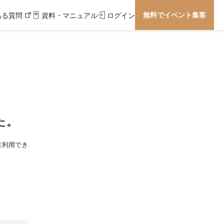
無料でイベント集客
ある質問
資料・マニュアル
ログイン
た。
在利用でき