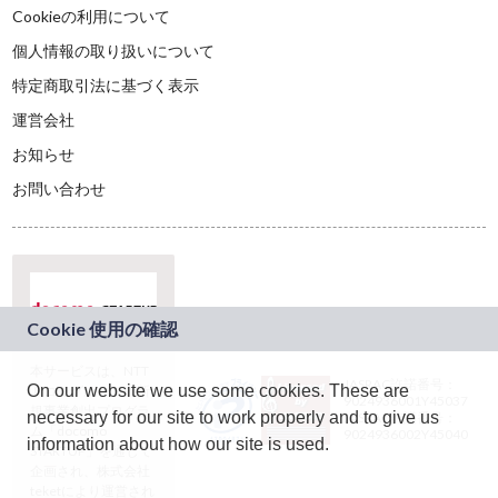
Cookieの利用について
個人情報の取り扱いについて
特定商取引法に基づく表示
運営会社
お知らせ
お問い合わせ
本サービスは、NTT
JASRAC許諾番号：
On our website we use some cookies. These are
ドコモグループの新
9024936001Y45037
規事業創出プログラ
necessary for our site to work properly and to give us
JASRAC許諾番号：
ム「docomo
9024936002Y45040
information about how our site is used.
STARTUP」を通じて
企画され、株式会社
teketにより運営され