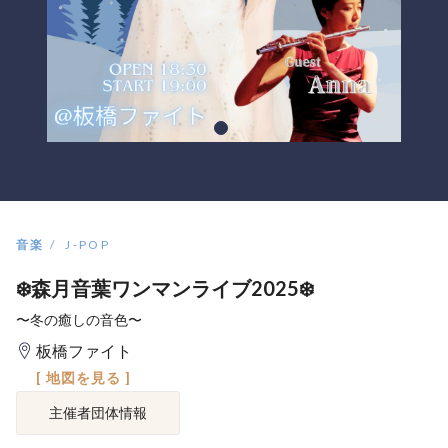
音楽
J-POP
❄️森月音葉ワンマンライブ2025❄️
〜冬の癒しの音色〜
板橋ファイト
[ 地図を見る ]
主催者団体情報