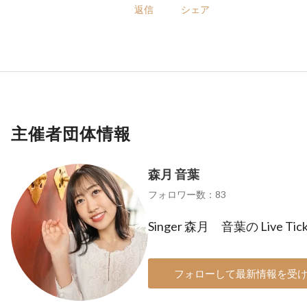
返信
シェア
主催者団体情報
森月 音葉
フォロワー数：83
Singer 森月 音葉の Live 
フォローして最新情報を受