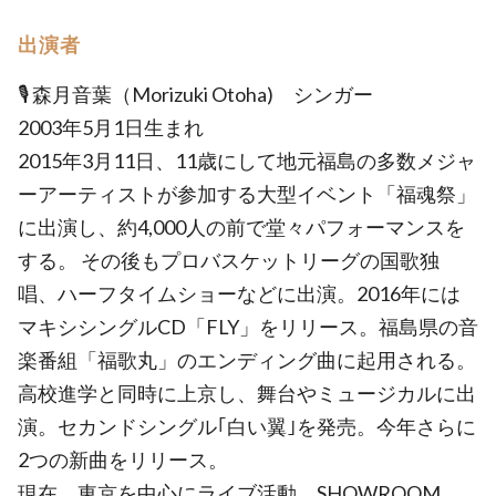
出演者
🎙 森月音葉（Morizuki Otoha) シンガー
2003年5月1日生まれ
2015年3月11日、11歳にして地元福島の多数メジャ
ーアーティストが参加する大型イベント「福魂祭」
に出演し、約4,000人の前で堂々パフォーマンスを
する。 その後もプロバスケットリーグの国歌独
唱、ハーフタイムショーなどに出演。2016年には
マキシシングルCD「FLY」をリリース。福島県の音
楽番組「福歌丸」のエンディング曲に起用される。
高校進学と同時に上京し、舞台やミュージカルに出
演。セカンドシングル｢白い翼｣を発売。今年さらに
2つの新曲をリリース。
現在、東京を中心にライブ活動。SHOWROOM、