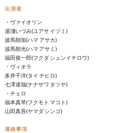
出演者
・ヴァイオリン
湯淺いづみ(ユアサ イヅミ)
波馬朝加(ハマ アサカ)
波馬朝光(ハマ アサミ)
福田俊一郎(フクダ シュンイチロウ)
・ヴィオラ
多井千洋(タイ チヒロ)
七澤達哉(ナナサワ タツヤ)
・チェロ
福本真琴(フクモト マコト)
山田真吾(ヤマダ シンゴ)
連絡事項