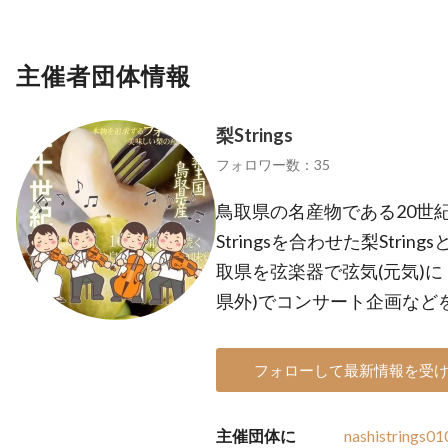
主催者団体情報
梨Strings
フォロワー数：35
鳥取県の名産物である20世
Stringsを合わせた梨Stri
取県を弦楽器で弦気(元気)
県外)でコンサート企画など
フォローして最新情報を受
主催団体に
nashistrings0