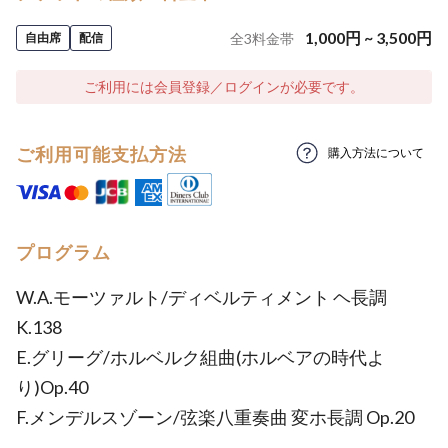
1,000
円
~
3,500
円
自由席
配信
全
3
料金帯
ご利用には会員登録／ログインが必要です。
ご利用可能支払方法
購入方法について
プログラム
W.A.モーツァルト/ディベルティメント ヘ長調
K.138
E.グリーグ/ホルベルク組曲(ホルベアの時代よ
り)Op.40
F.メンデルスゾーン/弦楽八重奏曲 変ホ長調 Op.20