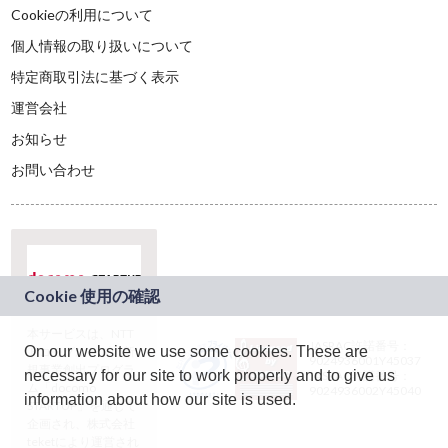
Cookieの利用について
個人情報の取り扱いについて
特定商取引法に基づく表示
運営会社
お知らせ
お問い合わせ
本サービスは、NTT
JASRAC許諾番号：
On our website we use some cookies. These are
ドコモグループの新
9024936001Y45037
規事業創出プログラ
necessary for our site to work properly and to give us
JASRAC許諾番号：
ム「docomo
9024936002Y45040
information about how our site is used.
STARTUP」を通じて
企画され、株式会社
teketにより運営され