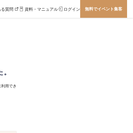
無料でイベント集客
ある質問
資料・マニュアル
ログイン
た。
在利用でき