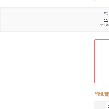
11
ブラボ
開場/