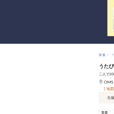
音楽
うたび
二人で2
OMS
[ 地
主
音楽