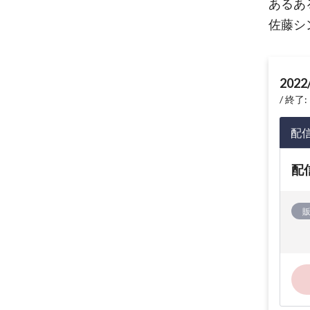
あるあ
佐藤シ
2022
終了: 
配
配