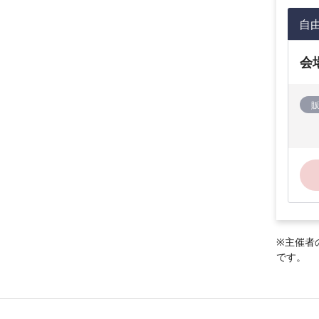
自
会
※主催者
です。