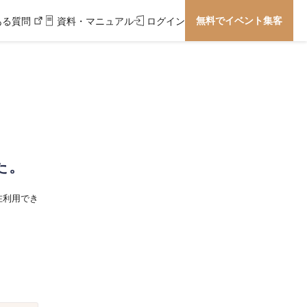
無料でイベント集客
ある質問
資料・マニュアル
ログイン
た。
在利用でき