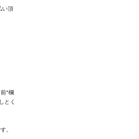
払い頂
。
前*欄
しとく
です。