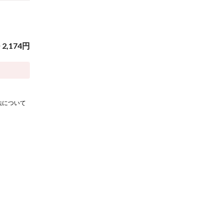
~
2,174
円
法について