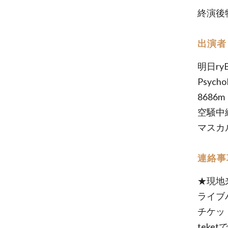
終演後
出演者
明日ryB
Psycho
8686m
空騒中
マスカ
連絡事
★現地
ライブ
チケッ
tek