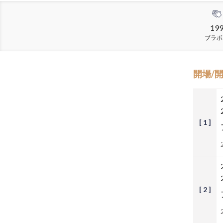
19
ブラボ
開場/
[ 1 ]
[ 2 ]