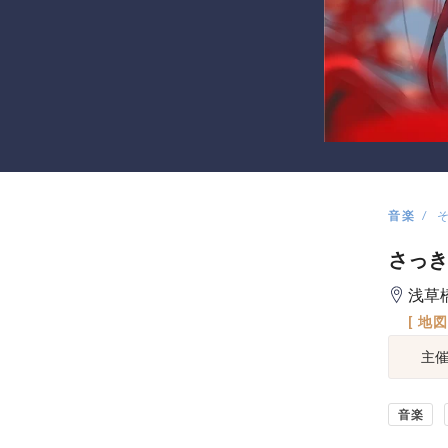
音楽
さっき
浅草
[ 地
主
音楽