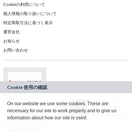
Cookieの利用について
個人情報の取り扱いについて
特定商取引法に基づく表示
運営会社
お知らせ
お問い合わせ
本サービスは、NTT
JASRAC許諾番号：
On our website we use some cookies. These are
ドコモグループの新
9024936001Y45037
規事業創出プログラ
necessary for our site to work properly and to give us
JASRAC許諾番号：
ム「docomo
9024936002Y45040
information about how our site is used.
STARTUP」を通じて
企画され、株式会社
teketにより運営され