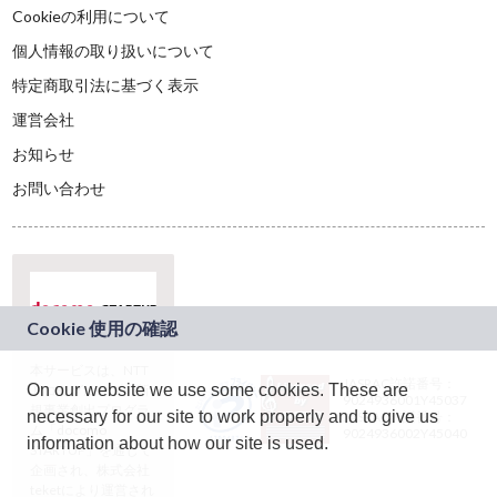
Cookieの利用について
個人情報の取り扱いについて
特定商取引法に基づく表示
運営会社
お知らせ
お問い合わせ
本サービスは、NTT
JASRAC許諾番号：
On our website we use some cookies. These are
ドコモグループの新
9024936001Y45037
規事業創出プログラ
necessary for our site to work properly and to give us
JASRAC許諾番号：
ム「docomo
9024936002Y45040
information about how our site is used.
STARTUP」を通じて
企画され、株式会社
teketにより運営され