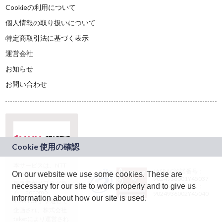
Cookieの利用について
個人情報の取り扱いについて
特定商取引法に基づく表示
運営会社
お知らせ
お問い合わせ
本サービスは、NTT
JASRAC許諾番号：
On our website we use some cookies. These are
ドコモグループの新
9024936001Y45037
規事業創出プログラ
necessary for our site to work properly and to give us
JASRAC許諾番号：
ム「docomo
9024936002Y45040
information about how our site is used.
STARTUP」を通じて
企画され、株式会社
teketにより運営され