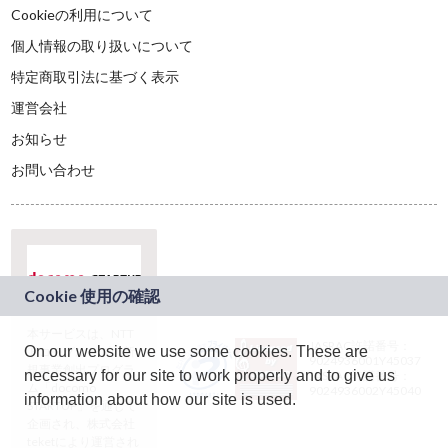
Cookieの利用について
個人情報の取り扱いについて
特定商取引法に基づく表示
運営会社
お知らせ
お問い合わせ
本サービスは、NTT
JASRAC許諾番号：
On our website we use some cookies. These are
ドコモグループの新
9024936001Y45037
規事業創出プログラ
necessary for our site to work properly and to give us
JASRAC許諾番号：
ム「docomo
9024936002Y45040
information about how our site is used.
STARTUP」を通じて
企画され、株式会社
teketにより運営され