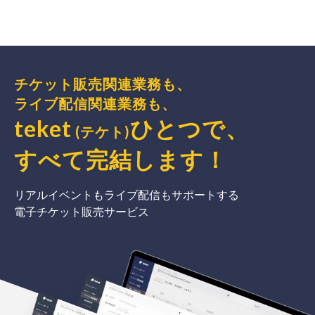
チケット販売関連業務も、
ライブ配信関連業務も、
teket
ひとつで、
(テケト)
すべて完結
します
！
リアルイベントもライブ配信もサポートする
電子チケット販売サービス