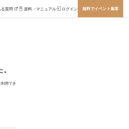
無料でイベント集客
ある質問
資料・マニュアル
ログイン
た。
在利用でき