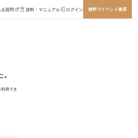
無料でイベント集客
ある質問
資料・マニュアル
ログイン
た。
在利用でき