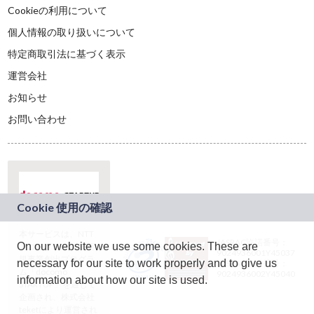
Cookieの利用について
個人情報の取り扱いについて
特定商取引法に基づく表示
運営会社
お知らせ
お問い合わせ
本サービスは、NTT
JASRAC許諾番号：
On our website we use some cookies. These are
ドコモグループの新
9024936001Y45037
規事業創出プログラ
necessary for our site to work properly and to give us
JASRAC許諾番号：
ム「docomo
9024936002Y45040
information about how our site is used.
STARTUP」を通じて
企画され、株式会社
teketにより運営され