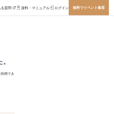
無料でイベント集客
ある質問
資料・マニュアル
ログイン
た。
在利用でき