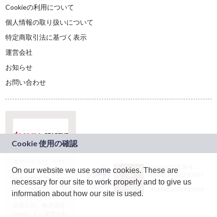
Cookieの利用について
個人情報の取り扱いについて
特定商取引法に基づく表示
運営会社
お知らせ
お問い合わせ
本サービスは、NTT
JASRAC許諾番号：
On our website we use some cookies. These are
ドコモグループの新
9024936001Y45037
規事業創出プログラ
necessary for our site to work properly and to give us
JASRAC許諾番号：
ム「docomo
9024936002Y45040
information about how our site is used.
STARTUP」を通じて
企画され、株式会社
teketにより運営され