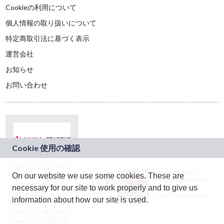
Cookieの利用について
個人情報の取り扱いについて
特定商取引法に基づく表示
運営会社
お知らせ
お問い合わせ
本サービスは、NTT
JASRAC許諾番号：
On our website we use some cookies. These are
ドコモグループの新
9024936001Y45037
規事業創出プログラ
necessary for our site to work properly and to give us
JASRAC許諾番号：
ム「docomo
9024936002Y45040
information about how our site is used.
STARTUP」を通じて
企画され、株式会社
teketにより運営され