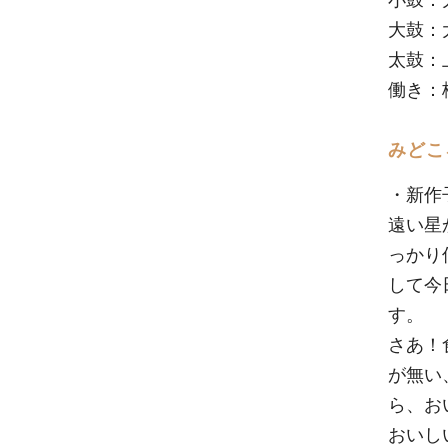
大鼓：
太鼓：
働き：梅
みどこ
・新作
遠い星
っかり
して今
す。
さあ！
が無い
ら、お
おいし