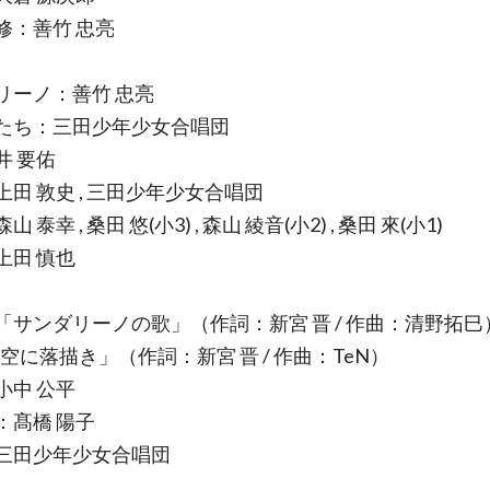
修：善竹 忠亮
リーノ：善竹 忠亮
たち：三田少年少女合唱団
井 要佑
上田 敦史 , 三田少年少女合唱団
 泰幸 , 桑田 悠(小3) , 森山 綾音(小2) , 桑田 來(小1)
上田 慎也
「サンダリーノの歌」（作詞：新宮 晋 / 作曲：清野拓巳
 空に落描き」（作詞：新宮 晋 / 作曲：TeN）
小中 公平
：髙橋 陽子
三田少年少女合唱団