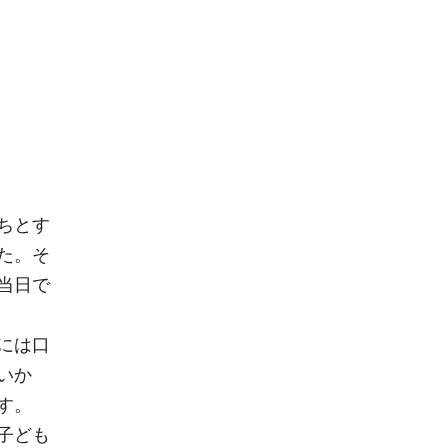
ちとす
た。そ
当日で
には口
いか
す。
子ども