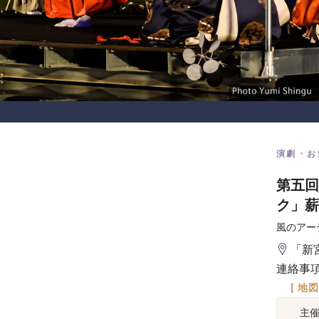
演劇・お
第五回
ク」薪
風のアー
「新
連絡事
[ 地
主