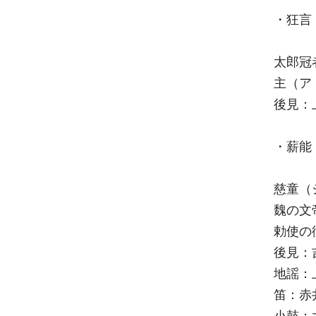
・狂言
太郎冠
主（ア
後見：
・薪能
慈童（
魏の文
勅使の
後見：吉
地謡：上
笛：赤
小鼓：