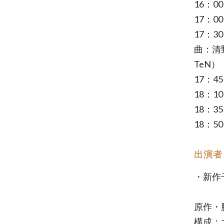
16：
17：
17：3
曲：清
TeN）
17：4
18：10
18：3
18：5
出演者
・新作
原作・
構成：