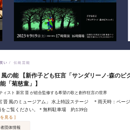
笑い
伝統芸能
 風の能 【新作子ども狂言「サンダリーノ-森のピ
能「菊慈童」】
ティスト 新宮 晋 が総合監修する希望の歌と創作狂言の世界
宮 晋 風のミュージアム」 水上特設ステージ ＊雨天時：ペー
項をご覧ください。＊無料駐車場 約139台
図を見る ]
催者団体情報