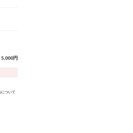
~
5,000
円
法について