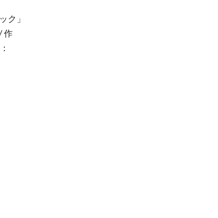
ニック」
 作
曲：