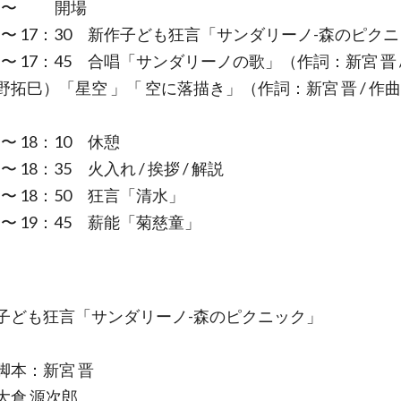
00 〜 開場
00 〜 17：30 新作子ども狂言「サンダリーノ-森のピク
0 〜 17：45 合唱「サンダリーノの歌」（作詞：新宮 晋 /
野拓巳）「星空 」「 空に落描き」（作詞：新宮 晋 / 作
5 〜 18：10 休憩
 〜 18：35 火入れ / 挨拶 / 解説
5 〜 18：50 狂言「清水」
0 〜 19：45 薪能「菊慈童」
子ども狂言「サンダリーノ-森のピクニック」
脚本：新宮 晋
大倉 源次郎