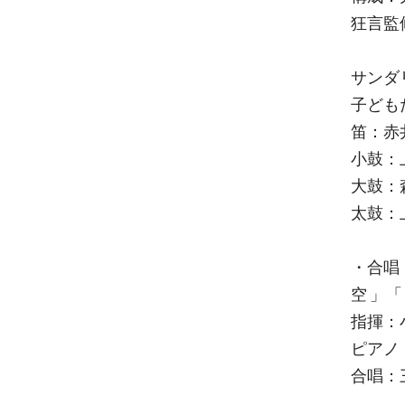
狂言監
サンダ
子ども
笛：赤
小鼓：
大鼓：森山
太鼓：
・合唱
空 」「
指揮：
ピアノ
合唱：