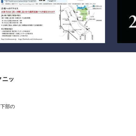
クニッ
ジ下部の