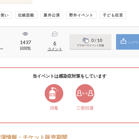
お笑い
伝統芸能
屋外公演
野外イベント
子ども狂言
0
/ 10
1437
6
シェアで
ブラボーでイベント応援
回閲覧
ー
コメント
当イベントは感染症対策をしています
消毒
三密回避
開演情報・チケット販売期間