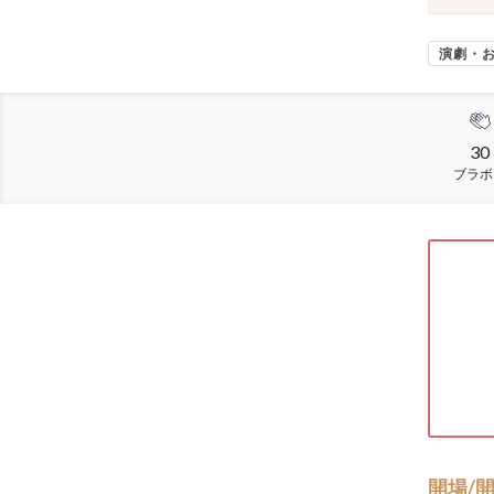
演劇・
30
ブラボ
開場/