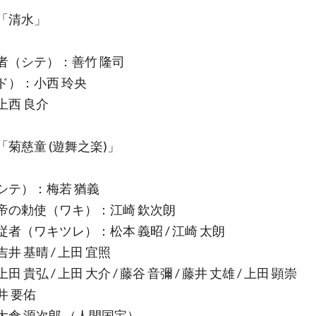
「清水」
者（シテ）：善竹 隆司
ド）：小西 玲央
上西 良介
「菊慈童 (遊舞之楽)」
シテ）：梅若 猶義
帝の勅使（ワキ）：江崎 欽次朗
従者（ワキツレ）：松本 義昭 / 江崎 太朗
井 基晴 / 上田 宜照
田 貴弘 / 上田 大介 / 藤谷 音彌 / 藤井 丈雄 / 上田 顕崇
井 要佑
大倉 源次郎 （人間国宝）