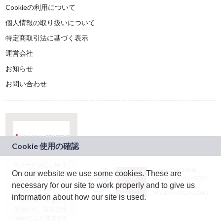
Cookieの利用について
個人情報の取り扱いについて
特定商取引法に基づく表示
運営会社
お知らせ
お問い合わせ
本サービスは、NTT
JASRAC許諾番号：
On our website we use some cookies. These are
ドコモグループの新
9024936001Y45037
規事業創出プログラ
necessary for our site to work properly and to give us
JASRAC許諾番号：
ム「docomo
9024936002Y45040
information about how our site is used.
STARTUP」を通じて
企画され、株式会社
teketにより運営され