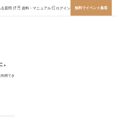
無料でイベント集客
ある質問
資料・マニュアル
ログイン
た。
在利用でき