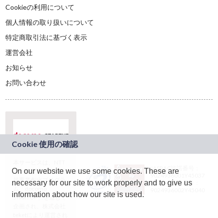
Cookieの利用について
個人情報の取り扱いについて
特定商取引法に基づく表示
運営会社
お知らせ
お問い合わせ
本サービスは、NTT
JASRAC許諾番号：
On our website we use some cookies. These are
ドコモグループの新
9024936001Y45037
規事業創出プログラ
necessary for our site to work properly and to give us
JASRAC許諾番号：
ム「docomo
9024936002Y45040
information about how our site is used.
STARTUP」を通じて
企画され、株式会社
teketにより運営され