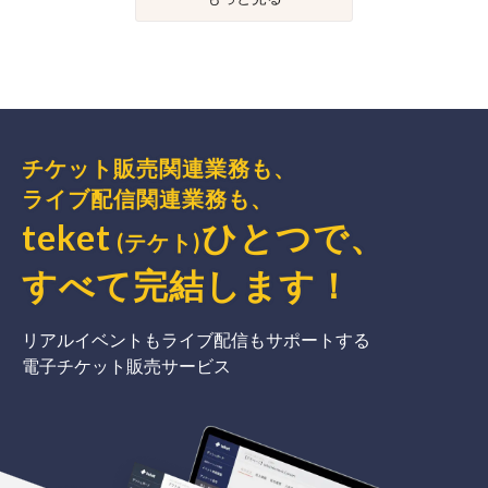
チケット販売関連業務も、
ライブ配信関連業務も、
teket
ひとつで、
(テケト)
すべて完結
します
！
リアルイベントもライブ配信もサポートする
電子チケット販売サービス