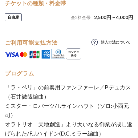
チケットの種類・料金帯
2,500
円
~
4,000
円
自由席
全
2
料金帯
ご利用可能支払方法
購入方法について
プログラム
「ラ・ペリ」の前奏用ファンファーレ／P.デュカス
（石井徹哉編曲）
ミスター・ロバーツ/ I.ラインハウト（ソロ:小西元
司）
オラトリオ「天地創造」より大いなる御業が成し遂
げられた/F.J.ハイドン(D.G.ミラー編曲）