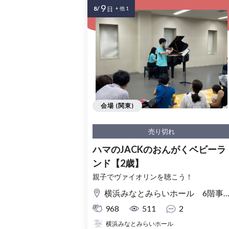
9
8/
日
+ 他 1
会場 (関東)
売り切れ
ハマのJACKのおんがくベビーラ
ンド【2歳】
親子でヴァイオリンを聴こう！
横浜みなとみらいホール 6階事務室
968
511
2
横浜みなとみらいホール