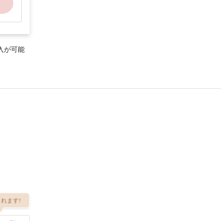
入が可能
れます!