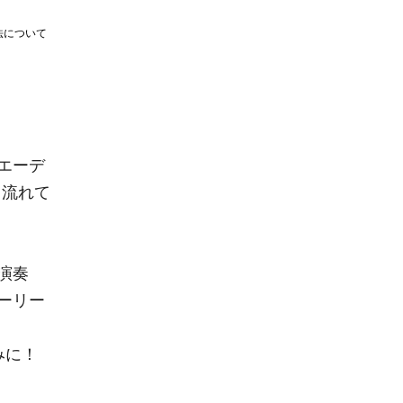
法について
エーデ
て流れて
演奏
ーリー
みに！