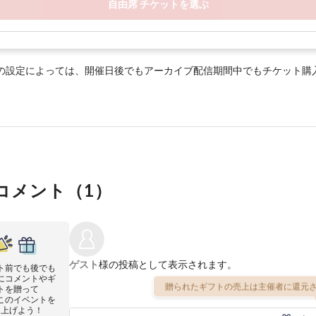
自由席 チケットを選ぶ
の設定によっては、開催日後でもアーカイブ配信期間中でもチケット購
コメント（
1
）
ゲスト
様の投稿として表示されます。
ト前でも後でも
にコメントやギ
贈られたギフトの売上は主催者に還元さ
トを贈って
このイベントを
り上げよう！