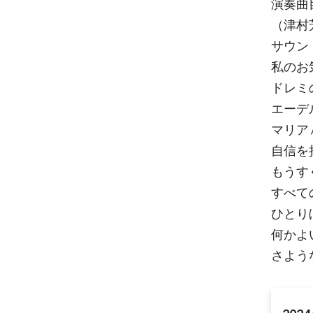
演奏曲
（津村
サウンド・
私のお気に
ドレミの歌
エーデルワ
マリア /
自信を持っ
もうすぐ17
すべての山
ひとりぼっ
何かよいこ
さようなら