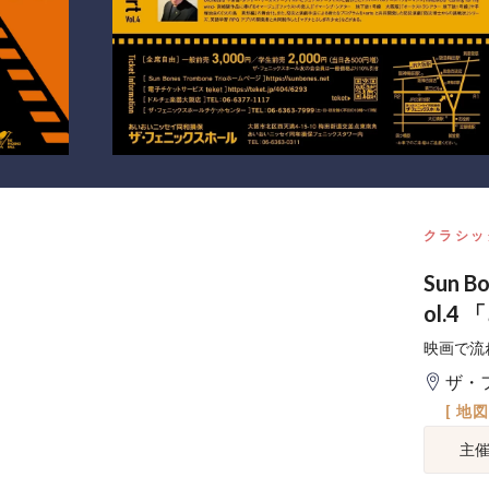
クラシッ
Sun 
ol.
映画で流
ザ・
[ 地
主