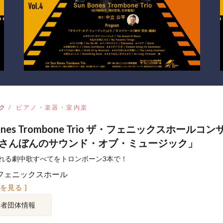
ク
ピアノ・楽器・室内楽
Bones Trombone Trio ザ・フェニックスホールコ
4 「さんぼんのサウンド・オブ・ミュージック」
れる劇中歌すべてをトロンボーン3本で！
フェニックスホール
図を見る ]
催者団体情報