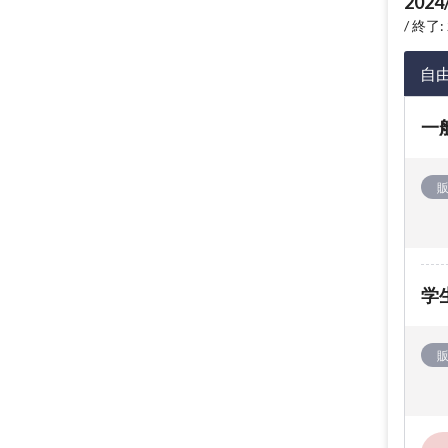
2024
終了: 
自
一
学