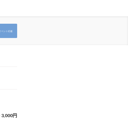
イベント応援
~
3,000
円