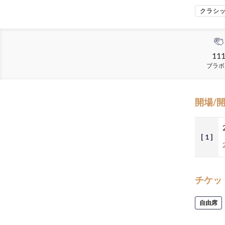
クラシ
11
ブラボ
開場/
[ 1 ]
チケッ
自由席